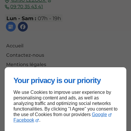
63190
LEZOUX
09 70 35 43 41
Lun - Sam :
07h - 19h
Accueil
Contactez-nous
Mentions légales
Plan du site
Your privacy is our priority
We use Cookies to improve user experience by
personalising content and ads, as well as
Haut de page
analyzing traffic and optimizing social networks
functionalities. By clicking "I Agree" you consent to
the use of Cookies from our providers
Google
Facebook
.