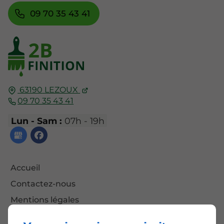
09 70 35 43 41
63190
LEZOUX
09 70 35 43 41
Lun - Sam :
07h - 19h
Accueil
Contactez-nous
Mentions légales
Plan du site