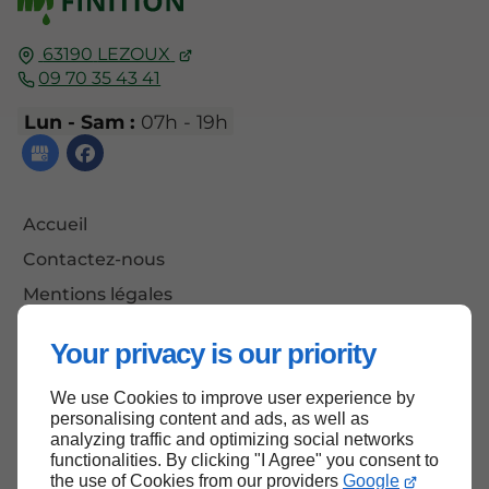
63190
LEZOUX
09 70 35 43 41
Lun - Sam :
07h - 19h
Accueil
Contactez-nous
Mentions légales
Plan du site
Your privacy is our priority
We use Cookies to improve user experience by
personalising content and ads, as well as
Haut de page
analyzing traffic and optimizing social networks
functionalities. By clicking "I Agree" you consent to
the use of Cookies from our providers
Google