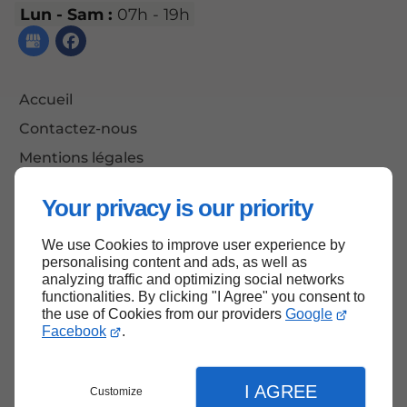
Lun - Sam :
07h - 19h
Accueil
Contactez-nous
Mentions légales
Plan du site
Your privacy is our priority
We use Cookies to improve user experience by
personalising content and ads, as well as
Haut de page
analyzing traffic and optimizing social networks
functionalities. By clicking "I Agree" you consent to
the use of Cookies from our providers
Google
Facebook
.
I AGREE
Customize