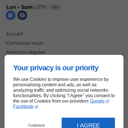
Lun - Sam :
07h - 19h
Accueil
Contactez-nous
Mentions légales
Plan du site
Your privacy is our priority
We use Cookies to improve user experience by
personalising content and ads, as well as
Haut de page
analyzing traffic and optimizing social networks
functionalities. By clicking "I Agree" you consent to
the use of Cookies from our providers
Google
Facebook
.
I AGREE
Customize